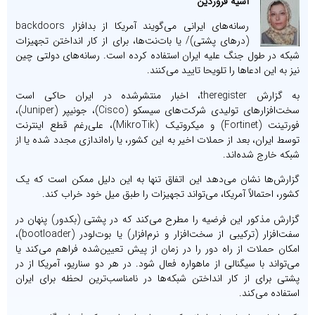
آسیه فروردین
رسانه‌های ایرانی می‌گویند آمریکا از بدافزار backdoors
(در‌های پشتی)/ یا بات‌نت‌ها، برای از کار انداختن تجهیزات
شبکه در طول جنگ علیه ایران استفاده کرده است. رسانه‌های دولتی چین
نیز به این ادعاها را تلویحا تایید می‌کنند.
به گزارش theregister، اخبار منتشرشده در ایران حاکی است
سخت‌افزارهای تولیدی شرکت‌های سیسکو (Cisco)، جونیپر (Juniper)،
فورتینت (Fortinet) و میکروتیک (MikroTik)، علی‌رغم قطع اینترنت
توسط ایران، بعد از حملات اخیر به این کشور، یا راه‌اندازی مجدد شده‌ یا از
شبکه خارج شده‌اند.
گزارش‌ها نشان می‌دهد این اتفاق تنها به این دلیل ممکن است که یک
کشور، احتمالاً آمریکا، می‌تواند تجهیزات را طبق میل خود خراب کند.
گزارش مذکور این فرضیه را مطرح می‌کند که در پشتی (بکدور) پنهان در
سفت‌افزار (ترکیبی از سخت‌افزار و نرم‌افزار) یا بوت‌لودر (bootloader)،
امکان حملات از راه دور را در زمان از پیش تعیین‌شده فراهم می‌کند یا
می‌تواند با سیگنالی از ماهواره فعال شود. در هر دو سناریو، آمریکا از در
پشتی برای از کار انداختن شبکه‌ها در نامناسب‌ترین لحظه برای ایران
استفاده می‌کند.