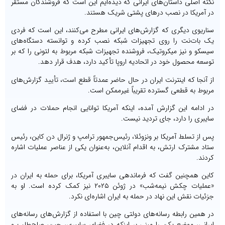
نکته اصلی داستان‌های ایرانی که دیده‌ایم این است که فروشندگان مستقر
در آمریکا در نصب درهای پشتی شریک هستند.
سناریوی دیگری که گزارش‌های ایرانی مطرح می‌کنند، این است که فردی
یک بات‌نت را روی تجهیزات شبکه نصب کرده و توانسته دستگاه‌های
سیسکو و نیز میکروتیک، فروشنده تجهیزات شبکه مربوط به لتونی را که بر
توسعه محصول خود در اتحادیه اروپا تأکید دارد، هدف قرار دهد.
از آنجا که اینترنت ایران در حال حاضر عمدتاً قطع است، تأیید گزارش‌های
مربوط به قطعی گسترده تقریباً غیرممکن است.
در ادامه این گزارش آمده، اینکه آمریکا توانایی انجام حملات در فضای
سایبری را دارد، جای تردید نیست.
پس از تسلط آمریکا بر ونزوئلا، رئیس‌جمهور ترامپ و ژنرال دن کاین، رئیس
ستاد مشترک ارتش، به اقدام آنلاین، به‌عنوان یکی از عناصر عملیات اشاره
کردند.
کاین همچنین گفت که فرماندهی سایبری آمریکا، برای حمله به ایران در
«عملیات چکش نیمه‌شب» در ژوئن ۲۰۲۵ نیز کمک کرده است. او به
جزئیات نقش این نهاد در حمله به ایران اشاره‌ای نکرد.
در همین رابطه رسانه‌های دولتی چین با استفاده از گزارش‌های رسانه‌های
ایرانی، موضع پکن را مبنی بر اینکه در فضای سایبری، چین، صلح‌طلب و