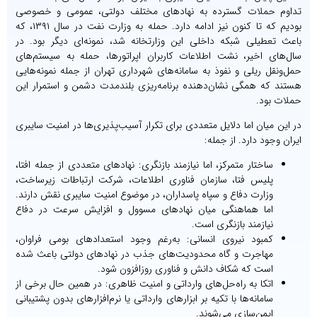
تداوم حملات گسترده به نهادهای مختلف دولتی، عمومی و خصوصی
بودیم که تا کنون نیز ادامه دارد. حمله به وزارت نفت در سال ۱۳۹۱، که
باعث تعطیلی شبکه داخلی این وزارتخانه شد، نمونه‌ای دیگر بود. در
سال‌های اخیر، نشت اطلاعات کاربران اپراتورها، حمله به سیستم‌های
حمل‌ونقل ریلی و نفوذ به سامانه‌های شهرداری تهران از جمله نمونه‌هایی
هستند که همگی نشان‌دهنده برنامه‌ریزی بلندمدت دشمن و استمرار این
حملات بود.
در این میان اما دلایل متعددی برای تکرار آسیب‌پذیری‌ها در امنیت سایبری
ایران وجود دارد. از جمله:
ساختار متمرکز، اما نیازمند بازنگری: نهادهای متعددی از جمله افتا،
پلیس فتا، سازمان فناوری اطلاعات، شرکت ارتباطات زیرساخت،
وزارت دفاع و سپاه پاسداران، در موضوع امنیت سایبری نقش دارند.
اما هماهنگی میان نهادهای مسوول و افزایش سرعت در دفاع
نیازمند بازنگری است.
کمبود نیروی انسانی: به‌رغم وجود استعدادهای بومی فراوان،
مهاجرت و گاه محدودیت‌های جذب در نهادهای دولتی باعث شده
است که شکاف دانش و فناوری روزافزون شود.
اتکا به راه‌حل‌های وارداتی و امنیت ظاهری: در همین حال برخی از
سامانه‌ها با تکیه بر ابزارهای وارداتی یا نرم‌افزارهای بدون پشتیبانی
ایمن‌سازی می‌شوند.