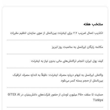
منتخب هفته
تکذیب اعمال ضریب ۲.۷ برای اینترنت بین‌الملل از سوی سازمان تنظیم مقررات
مکالمه رایگان ایرانسل به مناسبت روز تبریز
کیف پول ایران؛ انجام تراکنش‌های مالی بدون نیاز به اینترنت
واکنش ایرانسل به ابهام درباره مصرف اینترنت: دقیقاً به اندازه مصرف ترافیک
بین‌الملل از حجم بسته کسر می‌شود
حمایت تا سقف ۴۵۰ میلیون تومان از حضور شرکت‌های دانش‌بنیان در GITEX AI
Türkiye