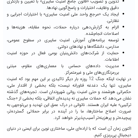
تدوین و تصویب «قانون جامع امنیت سایبری» با تعیین و بازنگری
دقیق وظایف، اختیارات و پاسخ‌گویی نهادها.
ایجاد یک «مرجع واحد ملی امنیت سایبری» با اختیارات اجرایی و
نظارتی.
الزام به گزارش‌دهی درباره حملات، نحوه مقابله، هزینه‌ها و
اصلاحات انجام‌شده.
توسعه برنامه‌های آموزش امنیت سایبری در سطوح عمومی،
مدارس، دانشگاه‌ها و نهادهای دولتی.
حمایت از شرکت‌های دانش‌بنیان بومی فعال در حوزه امنیت
اطلاعات.
مدیریت داده‌های حساس با معماری‌های مقاوم، مبتنی
بررمزنگاری‌های ملی و غیرمتمرکز.
در نهایت اینکه جنگ 12 روزه بار دیگر تاکیدی بر این مهم بود که امنیت
سایبری، تنها یک دغدغه فناورانه نیست؛ بلکه بخشی از اقتدار ملی،
حکمرانی هوشمند و حتی امنیت روانی شهروندان است. تجربه‌های گذشته
نشان می‌دهد که حملات سایبری نه پدیده‌ای اتفاقی، بلکه بخشی از «جنگ
ترکیبی» علیه ایران هستند. ناتوانی در درک عمق این تهدید و بی‌توجهی به
ضرورت اصلاح ساختارها، ما را در آینده در برابر حملاتی گسترده‌تر،
پیچیده‌تر و پرهزینه‌تر آسیب‌پذیرتر خواهد کرد.
اکنون زمان آن است که با اراده‌ای ملی، ساختاری نوین برای ایمنی در دنیای
دیجیتال پی‌ریزی کنیم.