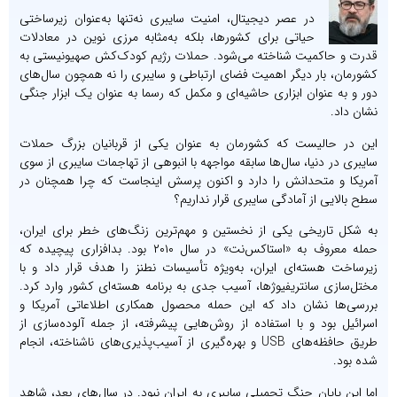
در عصر دیجیتال، امنیت سایبری نه‌تنها به‌عنوان زیرساختی
حیاتی برای کشورها، بلکه به‌مثابه مرزی نوین در معادلات
قدرت و حاکمیت شناخته می‌شود. حملات رژیم کودک‌کش صهیونیستی به
کشورمان، بار دیگر اهمیت فضای ارتباطی و سایبری را نه همچون سال‌های
دور و به عنوان ابزاری حاشیه‌ای و مکمل که رسما به عنوان یک ابزار جنگی
نشان داد.
این در حالیست که کشورمان به عنوان یکی از قربانیان بزرگ حملات
سایبری در دنیا، سال‌ها سابقه مواجهه با انبوهی از تهاجمات سایبری از سوی
آمریکا و متحدانش را دارد و اکنون پرسش اینجاست که چرا همچنان در
سطح بالایی از آمادگی سایبری قرار نداریم؟
به شکل تاریخی یکی از نخستین و مهم‌ترین زنگ‌های خطر برای ایران،
حمله معروف به «استاکس‌نت» در سال ۲۰۱۰ بود. بدافزاری پیچیده که
زیرساخت هسته‌ای ایران، به‌ویژه تأسیسات نطنز را هدف قرار داد و با
مختل‌سازی سانتریفیوژها، آسیب جدی به برنامه هسته‌ای کشور وارد کرد.
بررسی‌ها نشان داد که این حمله محصول همکاری اطلاعاتی آمریکا و
اسرائیل بود و با استفاده از روش‌هایی پیشرفته، از جمله آلوده‌سازی از
طریق حافظه‌های USB و بهره‌گیری از آسیب‌پذیری‌های ناشناخته، انجام
شده بود.
اما این پایان جنگ تحمیلی سایبری به ایران نبود. در سال‌های بعد، شاهد