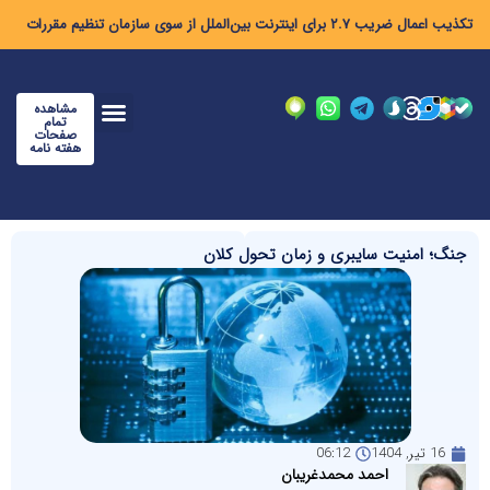
تکذیب اعمال ضریب ۲.۷ برای اینترنت بین‌الملل از سوی سازمان تنظیم مقررات
مشاهده
تمام
صفحات
هفته نامه
جنگ؛ امنیت سایبری و زمان تحول کلان
16 تیر, 1404
06:12
احمد محمدغریبان