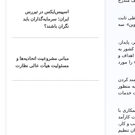
ف مندرج
اسپیس‌ایکس در تیررس
طی ثابت
ایران؛ سرمایه‌گذاران باید
وین» سه
نگران باشند؟
پایدار،
اطی سیار کشور به
اهداف و
مبانی مشروعیت اتحادیه‌ها و
 را مورد
مسئولیت هیأت عالی نظارت
مند کردن
به منظور
ت خدمات
کاری با
 کارآمد
 و کار،
ان تنظیم