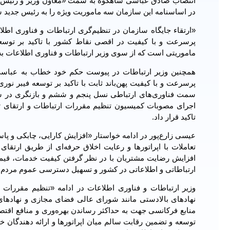
انتصاب صادق عباسی شاهکوه به سمت «معاون وزیر و رئیس سا
در اساسنامه این سازمان سه ماموریت ویژه را به رئیس جدید سا
«ارتقاء جایگاه سازمان در تنظیم‌گری ارتباطات و فناوری اط
پرسرعت و با کیفیت در اقصی نقاط کشور با تاکید بر توسعه 
ماموریتی است که از سوی وزیر ارتباطات و فناوری اطلاعات ب
همچنین وزیر ارتباطات در پیوست حکم خود خطاب به عباسی ش
سمت فناوری‌های ارتباطی نسل پنجم و ششم و بازنگری در سا
اجرای مصوبات کمیسیون تنظیم مقررات ارتباطات و ارتقای توان
تاکید قرار داد.
عیسی زارع‌پور در ادامه خواستار «افزایش کارایی، چابکی و پاس
تعاملات با اپراتورها و رعایت اخلاق حرفه‌ای از طریق ارتقای
افزایش رضایت مشتریان با در نظر گرفتن کیفیت خدمات، قیمت
ارتباطاتی و اطلاعاتی در کشور و تسهیل دسترسی عموم مردم به
وزیر ارتباطات و فناوری اطلاعات در ادامه «تنظیم مقررات
نهادهای بالادستی مانند شورای عالی فضای مجازی و نهادهای
منابع فرکانسی جهت به حداکثر رساندن بهره‌وری و منافع اقت
توسعه و تضمین رقابت سالم میان اپراتورها و ارائه دهندگان خ