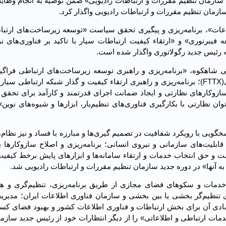
زمان تنظیم مقررات و ارتباطات رادیویی» ضمن توصیه به انجام وظای
زمان تنظیم مقررات و ارتباطات رادیویی واگذار کرد.
لاعات»، برنامه‌ریزی و پیگیری تحقق سیاست «توسعه زیرساخت‌های ارتبا
فیبرنوری» و «ارتقاء کیفیت ارتباطات سیار با تاکید بر فناوری‌های ن
ه رئیس جدید رگولاتوری واگذار شده است.
اهکوه، «برنامه‌ریزی و راهبری توسعه زیرساخت‌های ارتباطی فراگیر، 
پرسرعت و با کیفیت پهن‌باند ثابت با تاکید بر توسعه فیبر نوری(FTTX)؛ برنامه‌ریزی و راهبری ارتقاء کیفیت و گذار شبکه ارتب
زوکارهای نظارتی و ایجاد ضمانت اجرای قدرتمند و کارآمد برای تحقق 
 نظارتی با بکارگیری فناوری‌های تنظیم‌یار، ابزارها و شیوه‌های نوین»
خگویی با رویکرد شفافیت در تصمیم گیری‌ها و مبارزه با فساد و نیز نظام‌
 قابلیت‌های سازمانی و نیروی انسانی؛ برنامه‌ریزی و اصلاح سازوکارها 
 و حق انتخاب خدمات و ارتقاء سامانه‌ها و ابزارهای پایش برخط کیفی
 آنها» در دوره جدید سازمان تنظیم مقررات و ارتباطات رادیویی شد.
 خدمات و سکوهای فضای مجازی از طریق برنامه‌ریزی، تنظیم‌گری و هم
 تنظیم‌گر بخشی یا بین بخشی و سازمان فناوری اطلاعات ایران؛ مدیریت
صادی آن برای بخش ارتباطات و فناوری اطلاعات کشور و بهبود فضای کسب
دمات ارتباطی و اطلاعاتی» را از دیگر انتظارات خود از رئیس جدید سازم