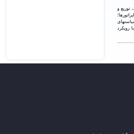
 توزیع و
اتورها؛
یاستهای
 رویکرد