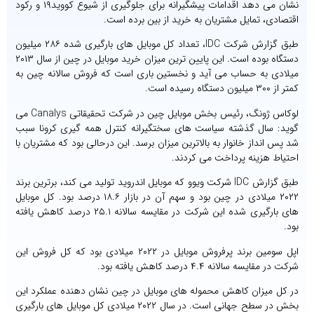
نشان می دهد اقدامات پیشگیرانه برای جلوگیری از شیوع کووید۱۹ و رکود
اقتصادی، تمایل مشتریان به خرید از بین برده است.
طبق گزارش شرکت IDC، تعداد کل موبایل های بارگیری شده ۲۸۶ میلیون
دستگاه بوده است. این پایین ترین میزان خرید موبایل در چین از سال ۲۰۱۳
میلادی به حساب می آید و نخستین باری است که فروش سالانه چین به
کمتر از ۳۰۰ میلیون دستگاه رسیده است.
لوکاس ژونگ، رئیس بخش موبایل چین در شرکت تحقیقاتی Canalys می
گوید: سال گذشته سیاست های سختگیرانه کنترل همه گیری کرونا سبب
شد پس انداز خانوار به بالاترین میزان برسد. این درحالی بود که مشتریان با
احتیاط هزینه پرداخت می کردند.
طبق گزارش IDC شرکت ویوو که موبایل اندروید تولید می کند، برترین برند
۲۰۲۲ میلادی در چین بود و سهم آن در بازار ۱۸.۶ درصد بود. کل موبایل
های بارگیری شده این شرکت در مقایسه سالانه ۲۵.۱ درصد کاهش یافته
بود.
اپل سومین برند پرفروش موبایل در ۲۰۲۲ میلادی بود که کل فروش این
شرکت در مقایسه سالانه ۴.۴ درصد کاهش یافته بود.
در کل میزان کاهش محموله های موبایل در چین نشان دهنده عملکرد این
بخش در سطح جهانی است. در سال ۲۰۲۲ میلادی کل موبایل های بارگیری