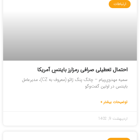
ارتباطات
احتمال تعطیلی صرافی رمزارز بایننسِ آمریکا
سمیه مهدوی‌پیام – چانگ پنگ ژائو (معروف به CZ)، مدیرعامل
بایننس در اولین گفت‌وگو
توضیحات بیشتر »
اردیبهشت 9, 1402