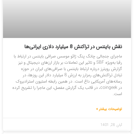
نقش بایننس در تراکنش 8 میلیارد دلاری ایرانی‌ها
ماجرای جنجالی چانگ پنگ ژائو موسس صرافی بایننس در ارتباط با
رقبا به‌ویژه SBF و تاثیر این تعاملات بر بازار ارزهای دیجیتال و نیز
گزارش رویترز درباره ارتباط بایننس با صرافی‌های ایران در حوزه
تبادل تراکنش‌های رمزارز به ارزش 8 میلیارد دلار این روزها، در
رسانه‌های آمریکایی داغ است. در همین رابطه استیون استرادبروک
در coingeek، در قالب یک گزارش مفصل، این ماجرا را تشریح کرده
است.
توضیحات بیشتر »
آبان 28, 1401