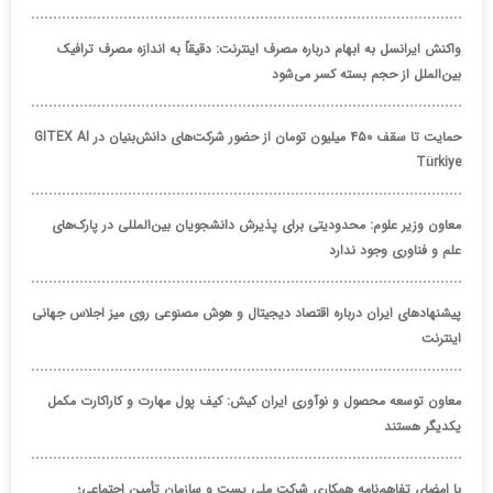
واکنش ایرانسل به ابهام درباره مصرف اینترنت: دقیقاً به اندازه مصرف ترافیک
بین‌الملل از حجم بسته کسر می‌شود
حمایت تا سقف ۴۵۰ میلیون تومان از حضور شرکت‌های دانش‌بنیان در GITEX AI
Türkiye
معاون وزیر علوم: محدودیتی برای پذیرش دانشجویان بین‌المللی در پارک‌های
علم و فناوری وجود ندارد
پیشنهادهای ایران درباره اقتصاد دیجیتال و هوش مصنوعی روی میز اجلاس جهانی
اینترنت
معاون توسعه محصول و نوآوری ایران کیش: کیف پول مهارت و کاراکارت مکمل
یکدیگر هستند
با امضای تفاهم‌نامه همکاری شرکت ملی پست و سازمان تأمین اجتماعی؛