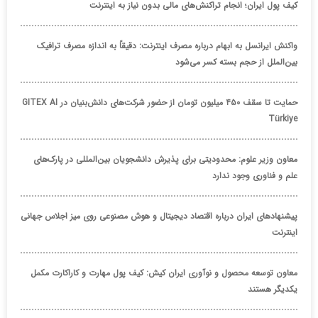
کیف پول ایران؛ انجام تراکنش‌های مالی بدون نیاز به اینترنت
واکنش ایرانسل به ابهام درباره مصرف اینترنت: دقیقاً به اندازه مصرف ترافیک
بین‌الملل از حجم بسته کسر می‌شود
حمایت تا سقف ۴۵۰ میلیون تومان از حضور شرکت‌های دانش‌بنیان در GITEX AI
Türkiye
معاون وزیر علوم: محدودیتی برای پذیرش دانشجویان بین‌المللی در پارک‌های
علم و فناوری وجود ندارد
پیشنهادهای ایران درباره اقتصاد دیجیتال و هوش مصنوعی روی میز اجلاس جهانی
اینترنت
معاون توسعه محصول و نوآوری ایران کیش: کیف پول مهارت و کاراکارت مکمل
یکدیگر هستند