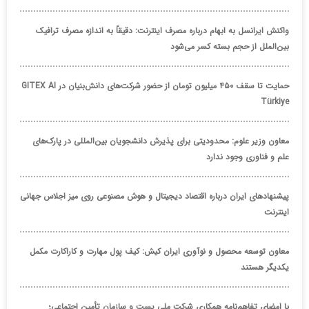
واکنش ایرانسل به ابهام درباره مصرف اینترنت: دقیقاً به اندازه مصرف ترافیک
بین‌الملل از حجم بسته کسر می‌شود
حمایت تا سقف ۴۵۰ میلیون تومان از حضور شرکت‌های دانش‌بنیان در GITEX AI
Türkiye
معاون وزیر علوم: محدودیتی برای پذیرش دانشجویان بین‌المللی در پارک‌های
علم و فناوری وجود ندارد
پیشنهادهای ایران درباره اقتصاد دیجیتال و هوش مصنوعی روی میز اجلاس جهانی
اینترنت
معاون توسعه محصول و نوآوری ایران کیش: کیف پول مهارت و کاراکارت مکمل
یکدیگر هستند
با امضای تفاهم‌نامه همکاری شرکت ملی پست و سازمان تأمین اجتماعی؛