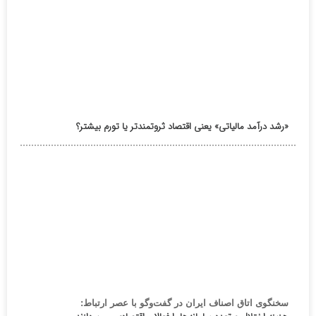
«رشد درآمد مالیاتی» یعنی اقتصاد ثروتمندتر یا تورم بیشتر؟
سخنگوی اتاق اصناف ایران در گفت‌وگو با عصر ارتباط: