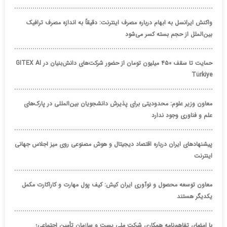
واکنش ایرانسل به ابهام درباره مصرف اینترنت: دقیقاً به اندازه مصرف ترافیک
بین‌الملل از حجم بسته کسر می‌شود
حمایت تا سقف ۴۵۰ میلیون تومان از حضور شرکت‌های دانش‌بنیان در GITEX AI
Türkiye
معاون وزیر علوم: محدودیتی برای پذیرش دانشجویان بین‌المللی در پارک‌های
علم و فناوری وجود ندارد
پیشنهادهای ایران درباره اقتصاد دیجیتال و هوش مصنوعی روی میز اجلاس جهانی
اینترنت
معاون توسعه محصول و نوآوری ایران کیش: کیف پول مهارت و کاراکارت مکمل
یکدیگر هستند
با امضای تفاهم‌نامه همکاری شرکت ملی پست و سازمان تأمین اجتماعی؛