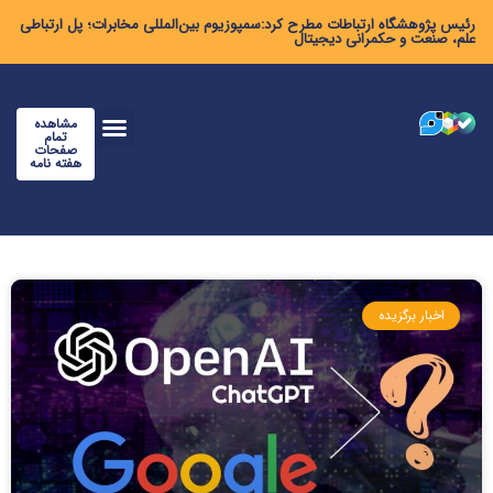
رئیس پژوهشگاه ارتباطات مطرح کرد:سمپوزیوم بین‌المللی مخابرات؛ پل ارتباطی
علم، صنعت و حکمرانی دیجیتال
مشاهده
تمام
صفحات
هفته نامه
اخبار برگزیده