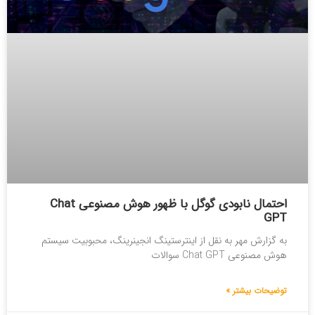
احتمال نابودی گوگل با ظهور هوش مصنوعی Chat
GPT
به گزارش مهر به نقل از اینترستینگ انجینرینگ، محبوبیت سیستم
هوش مصنوعی Chat GPT سوالات
توضیحات بیشتر »