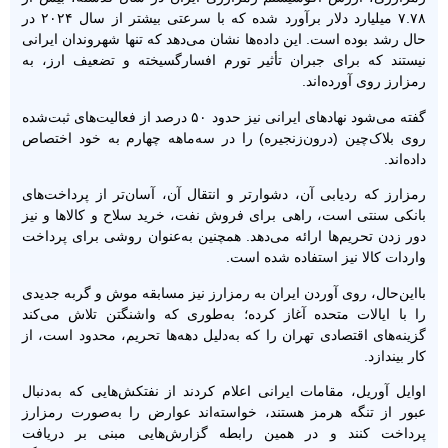
۷.۷۸ میلیارد دلار برآورد شده که با سرعتی بیشتر از سال ۲۰۲۴ در
حال رشد بوده است. این داده‌ها نشان می‌دهد که تنها شهروندان ایرانی
نیستند که برای جبران تأثیر تورم افسارگسیخته و تضعیف ارز، به
رمزارز روی آورده‌اند.
گفته می‌شود نهادهای ایرانی نیز حدود ۵۰ درصد از فعالیت‌های ثبت‌شده
روی بلاک‌چین (درون‌زنجیره) را در سه‌ماهه چهارم به خود اختصاص
داده‌اند.
رمزارز که ردیابی آن، دشوارتر و انتقال آن، آسان‌تر از پرداخت‌های
بانکی سنتی است، راهی برای فروش نفت، خرید سلاح و کالاها و نیز
دور زدن تحریم‌ها ارائه می‌دهد. همچنین به‌عنوان روشی برای پرداخت
واردات کالا نیز استفاده شده است.
بااین‌حال، روی آوردن ایران به رمزارز نیز مسابقه موش و گربه جدیدی
را با ایالات متحده آغاز کرده؛ به‌طوری که واشنگتن تلاش می‌کند
گزینه‌های اقتصادی تهران را که به‌دلیل دهه‌ها تحریم، محدود است، از
کار بیندازد.
اوایل آوریل، مقامات ایرانی اعلام کردند از نفتکش‌هایی که به‌دنبال
عبور از تنگه هرمز هستند، خواسته‌اند عوارض را به‌صورت رمزارز
پرداخت کنند و در همین رابطه گزارش‌هایی مبنی بر دریافت