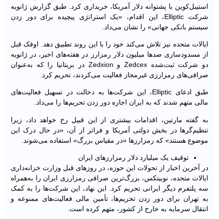
استیبل‌کوین با پشتوانه دلار آمریکا، خریداری کرد. طبق گزارش ژانویه
شرکت Elliptic، این اقدام، «یک استراتژی پیچیده برای دور زدن
سیستم بانکی جهانی» را نشان می‌داد.
ایالات متحده نیز تلاش می‌کند خود را با این روند تطبیق دهد. اوفک قبل
از مسدودسازی صدها میلیون دلار رمزارز در هفته‌های اخیر، در ژانویه
دو شرکت ثبت‌شده Zedcex و Zedxion در بریتانیا را که به‌عنوان
صرافی‌های رمزارزی غیرمجاز فعالیت می‌کردند، تحریم کرد.
طبق ادعای Elliptic، این شرکت‌ها به دخالت در تسهیل فعالیت‌های
مالی متهم شدند که به ایران اجازه دور زدن تحریم‌ها را می‌داد.
به گفته مارتین، اقدامات بیشتری از این قبیل رخ خواهد داد، زیرا
تنظیم‌‌گرها در بخش دولتی آمریکا و فراتر از آن، «در حال درک این
موضوع هستند» که رمزارزها «در مقیاس بزرگ» استفاده می‌شوند.
توقیف یک میلیارد دلار رمزارزهای ایران
در آخرین اخبار از تحولات این حوزه، در روزهای قبل وزارت خزانه‌داری
ایالات متحده، نوبیتکس، بزرگ‌ترین صرافی رمزارزی ایران را به‌همراه
سه پلتفرم دیگر ایرانی تحریم کرد. این نهاد، این شرکت‌ها را به کمک
به تهران برای دور زدن تحریم‌ها، تأمین مالی فعالیت‌های ممنوعه و
انتقال سرمایه به خارج از کشور، متهم کرده است.