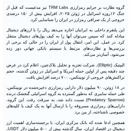
گروه نظارت بر جرایم رمزارزی TRM Labs نیز مدعیست که قبل از
جنگ ۱۲روزه اسرائیل در ژوئن ۲۰۲۵، افزایش بیش از ۱۵۰ درصدی
خروجی از یک صرافی رمزارز در ایران را شناسایی کرد.
این پلتفرم داخلی به ایرانیان اجازه می‌دهد ریال را با ارزهای دیجیتال
مبادله کنند که سپس می‌توان آنها را به کیف پول‌های دیجیتال منتقل
کرد. در عمل، این امر، انتقال پول از ایران را در حالی که برخی از
بررسی‌ها و نظارت‌های مرتبط با سیستم بانکی جهانی دور زده
می‌شود، آسان‌تر می‌کند.
الیپتیک (Elliptic)، شرکت تجزیه و تحلیل بلاک‌چین، اعلام کرد در عرض
چند دقیقه پس از اولین حمله آمریکا و اسرائیل در ژوئن گذشته، حجم
تراکنش‌های خروجی از نوبیتکس، ۷۰۰ درصد افزایش یافت.
در ۱۸ ژوئن، ۹۰ میلیون دلار دارایی رمزارزی ذخیره‌شده در نوبیتکس،
طی حمله سایبری که به‌طور گسترده به گروه اسرائیلی گنجشک درنده
(Predatory Sparrow) نسبت داده شد، به سرقت رفت. این گروه،
دارایی‌های رمزارزی مسروقه را با ارسال آنها به یک کیف با کلیدهای
خصوصی ناشناخته، از بین برد.
همچنین ادعا شده که بانک مرکزی ایران، با برجسته‌سازی اهمیت ارز
دیجیتال در اقتصاد ایران، سال گذشته بیش از ۵۰۰ میلیون دلار USDT،