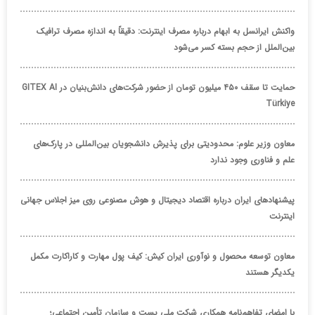
واکنش ایرانسل به ابهام درباره مصرف اینترنت: دقیقاً به اندازه مصرف ترافیک
بین‌الملل از حجم بسته کسر می‌شود
حمایت تا سقف ۴۵۰ میلیون تومان از حضور شرکت‌های دانش‌بنیان در GITEX AI
Türkiye
معاون وزیر علوم: محدودیتی برای پذیرش دانشجویان بین‌المللی در پارک‌های
علم و فناوری وجود ندارد
پیشنهادهای ایران درباره اقتصاد دیجیتال و هوش مصنوعی روی میز اجلاس جهانی
اینترنت
معاون توسعه محصول و نوآوری ایران کیش: کیف پول مهارت و کاراکارت مکمل
یکدیگر هستند
با امضای تفاهم‌نامه همکاری شرکت ملی پست و سازمان تأمین اجتماعی؛