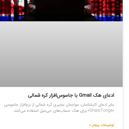
ادعای هک Gmail با جاسوس‌افزار کره شمالی
بنابر ادعای کارشناسان، مهاجمان سایبری کره شمالی از نرم‌افزار جاسوسی
«SharpTonge» برای هک حساب‌های جی‌میل استفاده می‌کنند.
توضیحات بیشتر »