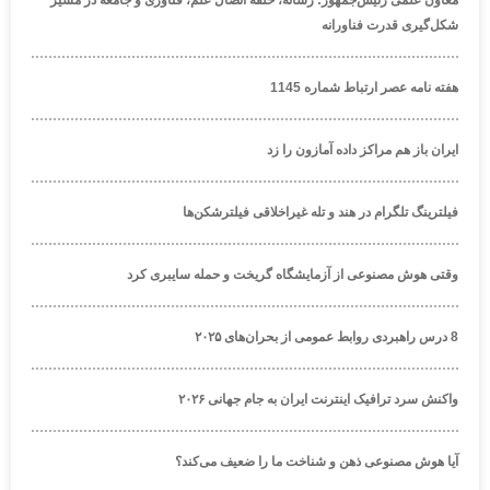
معاون علمی رئیس‌جمهور: رسانه، حلقه اتصال علم، فناوری و جامعه در مسیر
شکل‌گیری قدرت فناورانه
هفته نامه عصر ارتباط شماره 1145
ایران باز هم مراکز داده آمازون را زد
فیلترینگ تلگرام در هند و تله غیراخلاقی فیلترشکن‌ها
وقتی هوش مصنوعی از آزمایشگاه گریخت و حمله سایبری کرد
8 درس راهبردی روابط عمومی از بحران‌های ۲۰۲۵
واکنش سرد ترافیک اینترنت ایران به جام جهانی ۲۰۲۶
آیا هوش مصنوعی ذهن و شناخت ما را ضعیف می‌کند؟