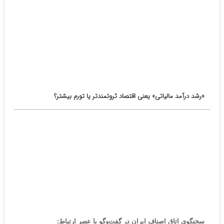
«رشد درآمد مالیاتی» یعنی اقتصاد ثروتمندتر یا تورم بیشتر؟
سخنگوی اتاق اصناف ایران در گفت‌وگو با عصر ارتباط: