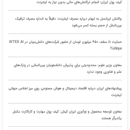
کیف پول ایران؛ انجام تراکنش‌های مالی بدون نیاز به اینترنت
واکنش ایرانسل به ابهام درباره مصرف اینترنت: دقیقاً به اندازه مصرف ترافیک
بین‌الملل از حجم بسته کسر می‌شود
حمایت تا سقف ۴۵۰ میلیون تومان از حضور شرکت‌های دانش‌بنیان در GITEX AI
Türkiye
معاون وزیر علوم: محدودیتی برای پذیرش دانشجویان بین‌المللی در پارک‌های
علم و فناوری وجود ندارد
پیشنهادهای ایران درباره اقتصاد دیجیتال و هوش مصنوعی روی میز اجلاس جهانی
اینترنت
معاون توسعه محصول و نوآوری ایران کیش: کیف پول مهارت و کاراکارت مکمل
یکدیگر هستند