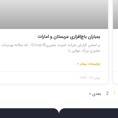
بمباران باج‌افزاری عربستان و امارات
بر اساس گزارش شرکت امنیت سایبریGroup-IB ، که سالانه تهدیدات
سایبری بزرگ جهانی را
توضیحات بیشتر »
بهمن 16, 1401
1
2
بعدی »