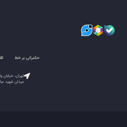
حکمرانی بر خط
اق
تهران، خیابان ول
میدان شهید عباسپور، پلاک ۳