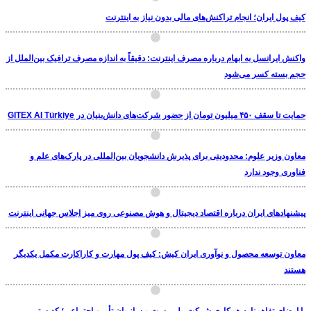
کیف پول ایران؛ انجام تراکنش‌های مالی بدون نیاز به اینترنت
واکنش ایرانسل به ابهام درباره مصرف اینترنت: دقیقاً به اندازه مصرف ترافیک بین‌الملل از
حجم بسته کسر می‌شود
حمایت تا سقف ۴۵۰ میلیون تومان از حضور شرکت‌های دانش‌بنیان در GITEX AI Türkiye
معاون وزیر علوم: محدودیتی برای پذیرش دانشجویان بین‌المللی در پارک‌های علم و
فناوری وجود ندارد
پیشنهادهای ایران درباره اقتصاد دیجیتال و هوش مصنوعی روی میز اجلاس جهانی اینترنت
معاون توسعه محصول و نوآوری ایران کیش: کیف پول مهارت و کاراکارت مکمل یکدیگر
هستند