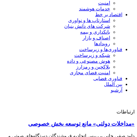
امنیت
خدمات هوشمند
اقتصاد بر خط
استارتاپ ها و نواوری
شرکت های دانش بنیان
بانکداری و بیمه
اصناف و بازار
رویدادها
فناوری‌ها و زیرساخت
شبکه و زیرساخت
هوش مصنوعی و داده
بلاکچین و رمزارز
امنیت فضای مجازی
فناوری فضایی
بین الملل
آرشیو
ارتباطات
«مداخلات دولتی» مانع توسعه بخش خصوصی
داود صفی خانی – رییس اتحادیه فروشندگان دستگاه‌های صوتی و