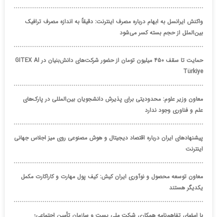
واکنش ایرانسل به ابهام درباره مصرف اینترنت: دقیقاً به اندازه مصرف ترافیک
بین‌الملل از حجم بسته کسر می‌شود
حمایت تا سقف ۴۵۰ میلیون تومان از حضور شرکت‌های دانش‌بنیان در GITEX AI
Türkiye
معاون وزیر علوم: محدودیتی برای پذیرش دانشجویان بین‌المللی در پارک‌های
علم و فناوری وجود ندارد
پیشنهادهای ایران درباره اقتصاد دیجیتال و هوش مصنوعی روی میز اجلاس جهانی
اینترنت
معاون توسعه محصول و نوآوری ایران کیش: کیف پول مهارت و کاراکارت مکمل
یکدیگر هستند
با امضای تفاهم‌نامه همکاری شرکت ملی پست و سازمان تأمین اجتماعی؛