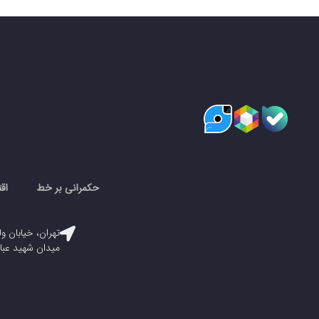
حکمرانی بر خط
اق
تهران، خیابان ول
میدان شهید عباسپور، پلاک ۳