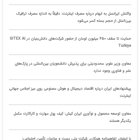
واکنش ایرانسل به ابهام درباره مصرف اینترنت: دقیقاً به اندازه مصرف ترافیک
بین‌الملل از حجم بسته کسر می‌شود
حمایت تا سقف ۴۵۰ میلیون تومان از حضور شرکت‌های دانش‌بنیان در GITEX AI
Türkiye
معاون وزیر علوم: محدودیتی برای پذیرش دانشجویان بین‌المللی در پارک‌های
علم و فناوری وجود ندارد
پیشنهادهای ایران درباره اقتصاد دیجیتال و هوش مصنوعی روی میز اجلاس جهانی
اینترنت
معاون توسعه محصول و نوآوری ایران کیش: کیف پول مهارت و کاراکارت مکمل
یکدیگر هستند
با امضای تفاهم‌نامه همکاری شرکت ملی پست و سازمان تأمین اجتماعی؛