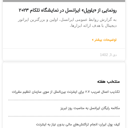
رونمایی از «یلوپل» ایرانسل در نمایشگاه تلکام ۲۰۲۳
به گزارش روابط عمومی ایرانسل، اولین و بزرگترین اپراتور
دیجیتال با هدف ارائه ابزارها،
توضیحات بیشتر »
دی 3, 1402
منتخب هفته
تکذیب اعمال ضریب ۲.۷ برای اینترنت بین‌الملل از سوی سازمان تنظیم مقررات
مکالمه رایگان ایرانسل به مناسبت روز تبریز
کیف پول ایران؛ انجام تراکنش‌های مالی بدون نیاز به اینترنت