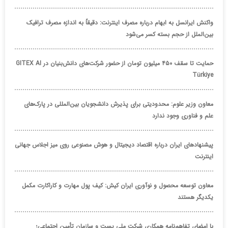
واکنش ایرانسل به ابهام درباره مصرف اینترنت: دقیقاً به اندازه مصرف ترافیک
بین‌الملل از حجم بسته کسر می‌شود
حمایت تا سقف ۴۵۰ میلیون تومان از حضور شرکت‌های دانش‌بنیان در GITEX AI
Türkiye
معاون وزیر علوم: محدودیتی برای پذیرش دانشجویان بین‌المللی در پارک‌های
علم و فناوری وجود ندارد
پیشنهادهای ایران درباره اقتصاد دیجیتال و هوش مصنوعی روی میز اجلاس جهانی
اینترنت
معاون توسعه محصول و نوآوری ایران کیش: کیف پول مهارت و کاراکارت مکمل
یکدیگر هستند
با امضای تفاهم‌نامه همکاری شرکت ملی پست و سازمان تأمین اجتماعی؛