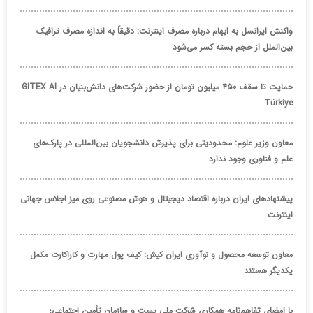
واکنش ایرانسل به ابهام درباره مصرف اینترنت: دقیقاً به اندازه مصرف ترافیک
بین‌الملل از حجم بسته کسر می‌شود
حمایت تا سقف ۴۵۰ میلیون تومان از حضور شرکت‌های دانش‌بنیان در GITEX AI
Türkiye
معاون وزیر علوم: محدودیتی برای پذیرش دانشجویان بین‌المللی در پارک‌های
علم و فناوری وجود ندارد
پیشنهادهای ایران درباره اقتصاد دیجیتال و هوش مصنوعی روی میز اجلاس جهانی
اینترنت
معاون توسعه محصول و نوآوری ایران کیش: کیف پول مهارت و کاراکارت مکمل
یکدیگر هستند
با امضای تفاهم‌نامه همکاری شرکت ملی پست و سازمان تأمین اجتماعی؛