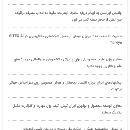
واکنش ایرانسل به ابهام درباره مصرف اینترنت: دقیقاً به اندازه مصرف ترافیک
بین‌الملل از حجم بسته کسر می‌شود
حمایت تا سقف ۴۵۰ میلیون تومان از حضور شرکت‌های دانش‌بنیان در GITEX AI
Türkiye
معاون وزیر علوم: محدودیتی برای پذیرش دانشجویان بین‌المللی در پارک‌های
علم و فناوری وجود ندارد
پیشنهادهای ایران درباره اقتصاد دیجیتال و هوش مصنوعی روی میز اجلاس جهانی
اینترنت
معاون توسعه محصول و نوآوری ایران کیش: کیف پول مهارت و کاراکارت مکمل
یکدیگر هستند
با امضای تفاهم‌نامه همکاری شرکت ملی پست و سازمان تأمین اجتماعی؛