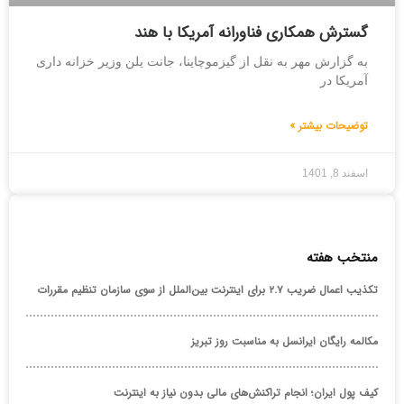
گسترش همکاری فناورانه آمریکا با هند
به گزارش مهر به نقل از گیزموچاینا، جانت یلن وزیر خزانه داری
آمریکا در
توضیحات بیشتر »
اسفند 8, 1401
منتخب هفته
تکذیب اعمال ضریب ۲.۷ برای اینترنت بین‌الملل از سوی سازمان تنظیم مقررات
مکالمه رایگان ایرانسل به مناسبت روز تبریز
کیف پول ایران؛ انجام تراکنش‌های مالی بدون نیاز به اینترنت