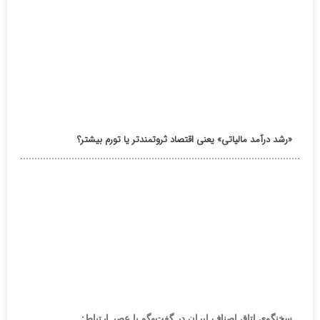
«رشد درآمد مالیاتی» یعنی اقتصاد ثروتمندتر یا تورم بیشتر؟
سخنگوی اتاق اصناف ایران در گفت‌وگو با عصر ارتباط: