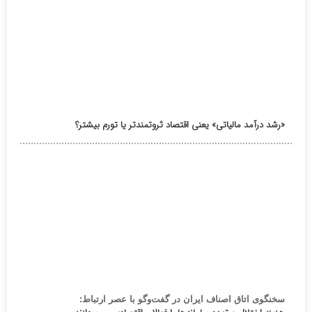
«رشد درآمد مالیاتی» یعنی اقتصاد ثروتمندتر یا تورم بیشتر؟
سخنگوی اتاق اصناف ایران در گفت‌وگو با عصر ارتباط: