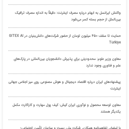
واکنش ایرانسل به ابهام درباره مصرف اینترنت: دقیقاً به اندازه مصرف ترافیک
بین‌الملل از حجم بسته کسر می‌شود
حمایت تا سقف ۴۵۰ میلیون تومان از حضور شرکت‌های دانش‌بنیان در GITEX AI
Türkiye
معاون وزیر علوم: محدودیتی برای پذیرش دانشجویان بین‌المللی در پارک‌های
علم و فناوری وجود ندارد
پیشنهادهای ایران درباره اقتصاد دیجیتال و هوش مصنوعی روی میز اجلاس جهانی
اینترنت
معاون توسعه محصول و نوآوری ایران کیش: کیف پول مهارت و کاراکارت مکمل
یکدیگر هستند
با امضای تفاهم‌نامه همکاری شرکت ملی پست و سازمان تأمین اجتماعی؛