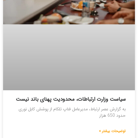
سیاست وزارت ارتباطات، محدودیت پهنای باند نیست
به گزارش عصر ارتباط، مدیرعامل فناپ تلکام از پوشش کابل نوری
حدود 650 هزار
توضیحات بیشتر »