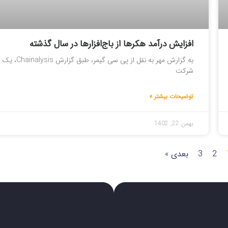
افزایش درآمد هکرها از باج‌افزارها در سال گذشته
به گزارش مهر به نقل از پی سی گیمر، طبق گزارش Chainalysis، یک
شرکت
توضیحات بیشتر »
بهمن 22, 1402
2
3
بعدی »